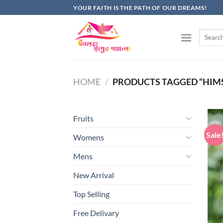
Skip
YOUR FAITH IS THE PATH OF OUR DREAMS!
to
content
Search
for:
HOME
/
PRODUCTS TAGGED “HIM
Fruits
Sale
Womens
Mens
New Arrival
Top Selling
Free Delivary