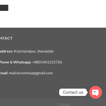
NTACT
Address:
Kotchandpur, Jhenaidah
hone & Whatsapp:
+8801401252726
mail:
mail.bonolotaa@gmail.com
Contact us
OPEN