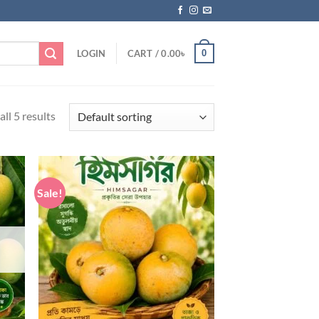
0
LOGIN
CART /
0.00
৳
ll 5 results
Sale!
ist
Add to wishlist