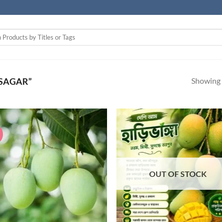
Showing a
SAGAR”
!
Add to wishlist
Add to wishl
OUT OF STOCK