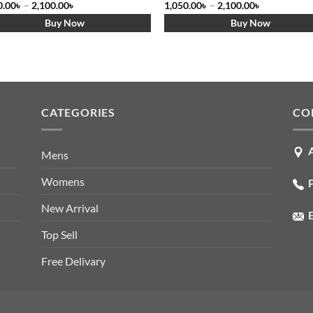
0.00
৳
–
2,100.00
৳
1,050.00
৳
–
2,100.00
৳
Buy Now
Buy Now
CATEGORIES
CO
Mens
Womens
P
New Arrival
E
Top Sell
Free Delivary